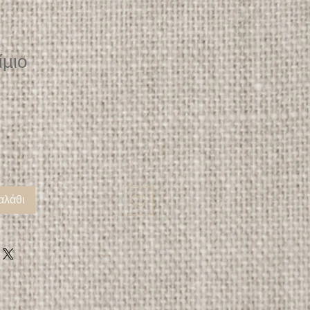
ίμιο
αλάθι