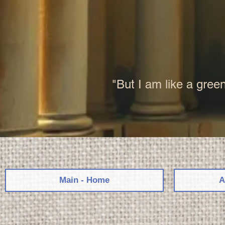
"But I am like a green
Main - Home
A