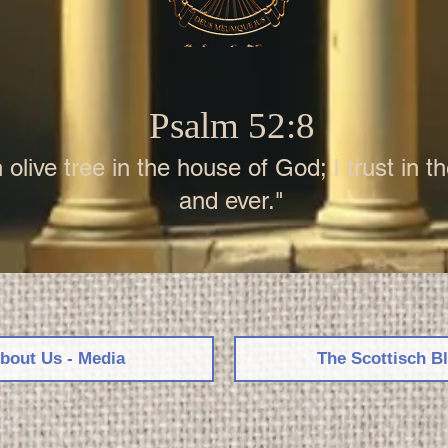
Psalm 52:8
 olive tree in the house of God; I trust in 
and ever."
bout Us - Media
The Scottisch B