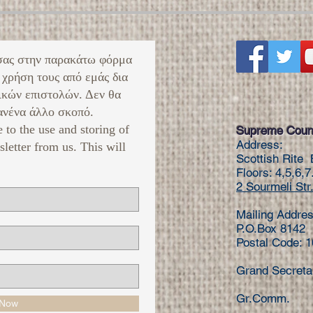
σας στην παρακάτω φόρμα
 χρήση τους από εμάς δια
ικών επιστολών. Δεν θα
νένα άλλο σκοπό. ​
e to the use and storing of
Supreme Counc
Address:
sletter from us. This will
Scottish Rite 
Floors: 4,5,6,7
2 Sourmeli Str.
Mailing Addres
P.O.Box 8142
Postal Code: 
Grand Secret
Gr.Comm. Τ
 Now