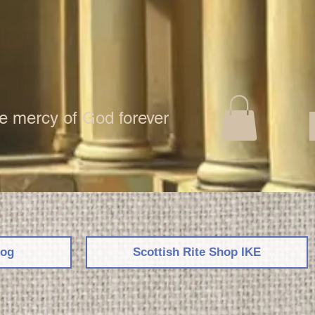
the mercy of God forever
log
Scottish Rite Shop ΙΚΕ