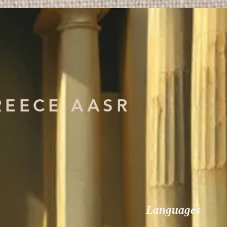
REECE AASR
Languages