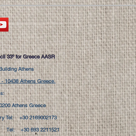
il 33º for Greece AASR
Building Athens
.
- 10438 Athens Greece.
s:
10200 Athens Greece
ary Tel: +30 2169002173
el: +30 693 2211521