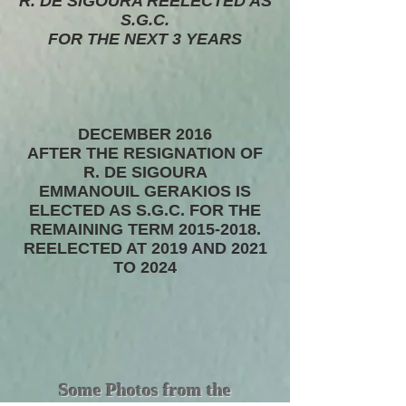
R. DE SIGOURA REELECTED AS
S.G.C.
FOR THE NEXT 3 YEARS
DECEMBER
2016
AFTER THE RESIGNATION OF
R. DE SIGOURA
EMMANOUIL GERAKIOS IS
ELECTED AS S.G.C. FOR THE
REMAINING TERM
2015-2018
.
REELECTED AT 2019 AND 2021
TO 2024
Some Photos from the