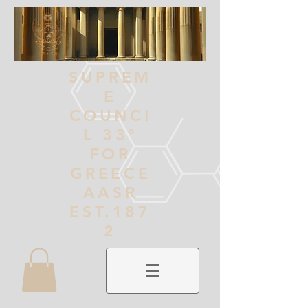
SUPREM
E
COUNCI
L 33º
FOR
GREECE
AASR
EST.187
2