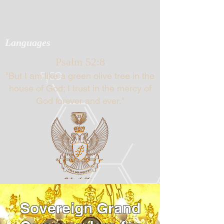
Languages
Psalm 52:8
"But I am like a green olive tree in the
house of God; I trust in the mercy of
God forever and ever."
Sovereign Grand