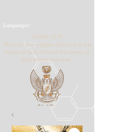
Languages
Psalm 52:8
"But I am like a green olive tree in the
house of God; I trust in the mercy of
God forever and ever."