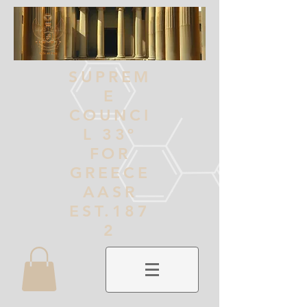
SUPREM
E
COUNCI
L 33º
FOR
GREECE
AASR
EST.187
2