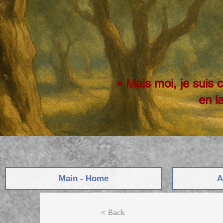
« Mais moi, je suis 
en l
Main - Home
A
< Back