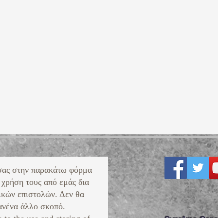
σας στην παρακάτω φόρμα
 χρήση τους από εμάς δια
ικών επιστολών. Δεν θα
νένα άλλο σκοπό. ​