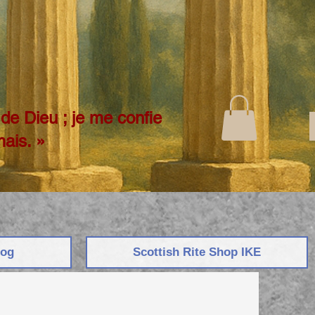
de Dieu ; je me confie
mais. »
log
Scottish Rite Shop ΙΚΕ