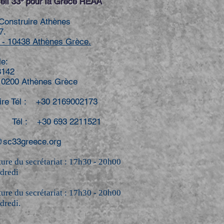
il 33º pour la Grèce REAA
Construire Athènes
7.
- 10438 Athènes Grèce.
le:
8142
 10200 Athènes Grèce
ire Tél : +30 2169002173
Tél : +30 693 2211521
@sc33greece.org
ure du secrétariat : 17h30 - 20h00
ndredi
ure du secrétariat : 17h30 - 20h00
dredi.