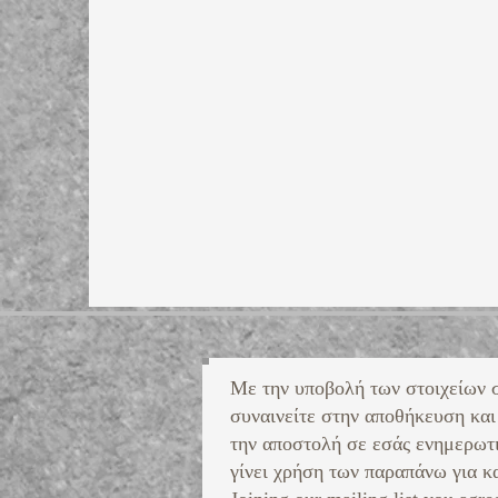
Με την υποβολή των στοιχείων 
συναινείτε στην αποθήκευση και
την αποστολή σε εσάς ενημερωτ
γίνει χρήση των παραπάνω για κα