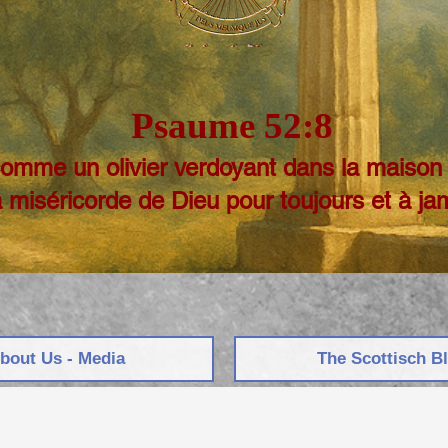
Psaume 52:8
comme un olivier verdoyant dans la maison 
a miséricorde de Dieu pour toujours et à ja
bout Us - Media
The Scottisch B