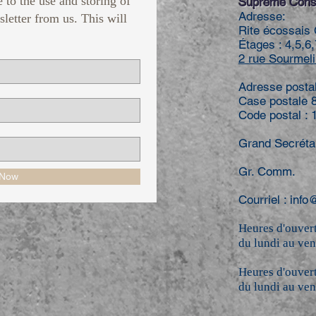
e to the use and storing of
Suprême Conse
Adresse:
sletter from us. This will
Rite écossais 
Étages : 4,5,6,
2 rue Sourmeli
Adresse posta
Case postale 
Code postal :
Grand Secréta
Gr. Comm. 
 Now
Courriel :
info
Heures d'ouvert
du lundi au ve
Heures d'ouvert
du lundi au ven