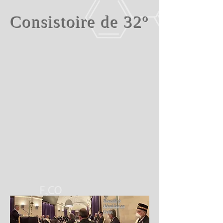
Consistoire de 32º
Travaille à
Héraklion en
Crète.