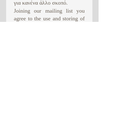
για κανένα άλλο σκοπό. ​
Joining our mailing list you
agree to the use and storing of
your data in order to receive
newsletter from us. This will
be the only use of your data.
Subscribe Now