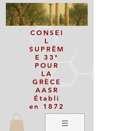
CONSEI
L
SUPRÊM
E 33º
POUR
LA
GRÈCE
AASR
Établi
en 1872