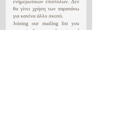
ενημερωτικών επιστολών. Δεν
θα γίνει χρήση των παραπάνω
για κανένα άλλο σκοπό. ​
Joining our mailing list you
agree to the use and storing of
your data in order to receive
newsletter from us. This will
be the only use of your data.
Subscribe Now