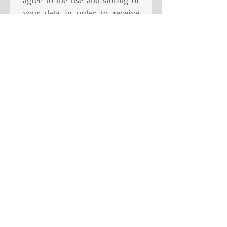
your data in order to receive
newsletter from us. This will
be the only use of your data.
Subscribe Now
© 2015 par SR
HERALD GRÈCE