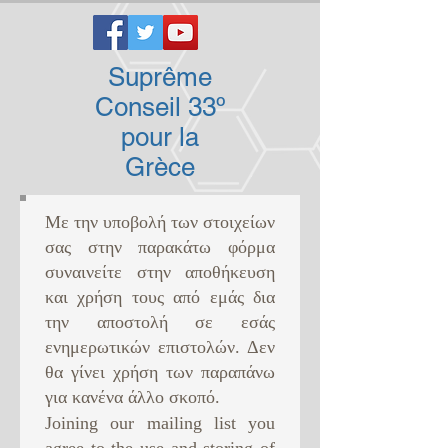
Suprême
Conseil 33º
pour la
Grèce
Με την υποβολή των στοιχείων
σας στην παρακάτω φόρμα
συναινείτε στην αποθήκευση
και χρήση τους από εμάς δια
την αποστολή σε εσάς
ενημερωτικών επιστολών. Δεν
θα γίνει χρήση των παραπάνω
για κανένα άλλο σκοπό. ​
Joining our mailing list you
agree to the use and storing of