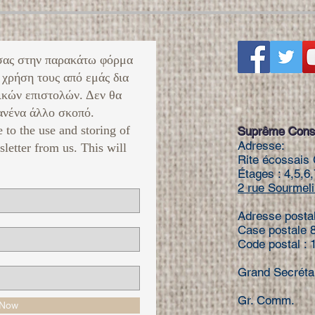
σας στην παρακάτω φόρμα
 χρήση τους από εμάς δια
ικών επιστολών. Δεν θα
νένα άλλο σκοπό. ​
e to the use and storing of
Suprême Conse
Adresse:
sletter from us. This will
Rite écossais 
Étages : 4,5,6,
2 rue Sourmeli
Adresse posta
Case postale 
Code postal :
Grand Secréta
Gr. Comm. 
 Now