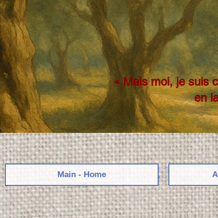
« Mais moi, je suis 
en l
Main - Home
A