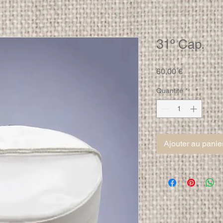
31º Cap.
Prix
60,00 €
Quantité
*
Ajouter au panie