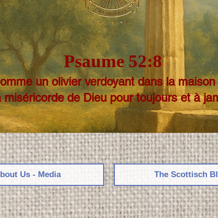
Psaume 52:8
comme un olivier verdoyant dans la maison 
a miséricorde de Dieu pour toujours et à ja
bout Us - Media
The Scottisch B