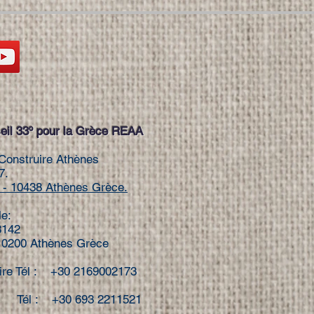
il 33º pour la Grèce REAA
Construire Athènes
7.
- 10438 Athènes Grèce.
le:
8142
 10200 Athènes Grèce
ire Tél : +30 2169002173
Tél : +30 693 2211521