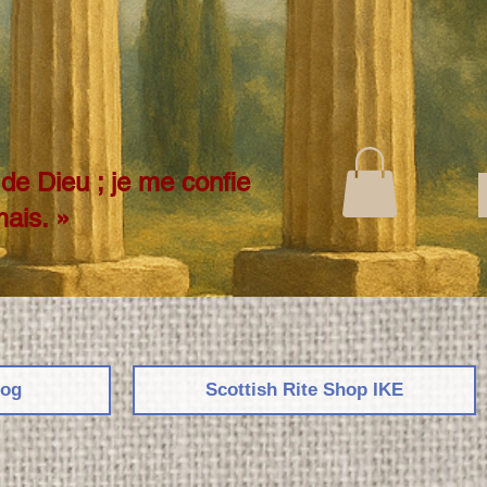
de Dieu ; je me confie
mais. »
log
Scottish Rite Shop ΙΚΕ