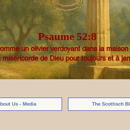
Psaume 52:8
comme un olivier verdoyant dans la maison 
a miséricorde de Dieu pour toujours et à ja
bout Us - Media
The Scottisch B