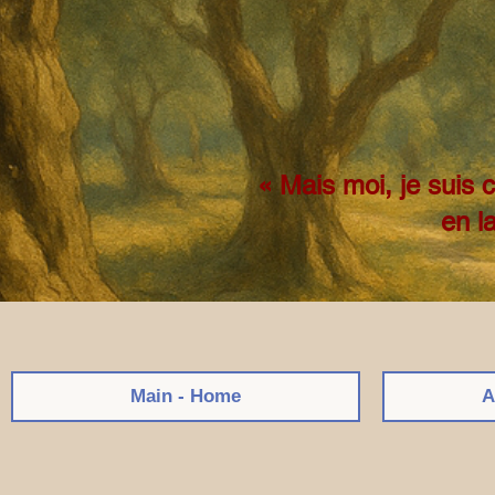
« Mais moi, je suis 
en l
Main - Home
A