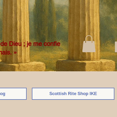
de Dieu ; je me confie
mais. »
log
Scottish Rite Shop ΙΚΕ