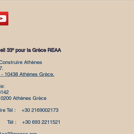
il 33º pour la Grèce REAA
Construire Athènes
7.
- 10438 Athènes Grèce.
le:
8142
 10200 Athènes Grèce
ire Tél : +30 2169002173
Tél : +30 693 2211521