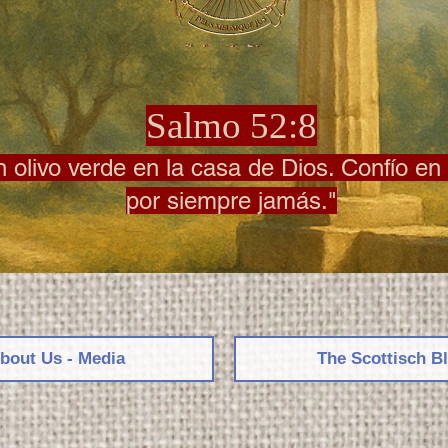
Salmo 52:8
olivo verde en la casa de Dios. Confío en 
por siempre jamás."
bout Us - Media
The Scottisch B