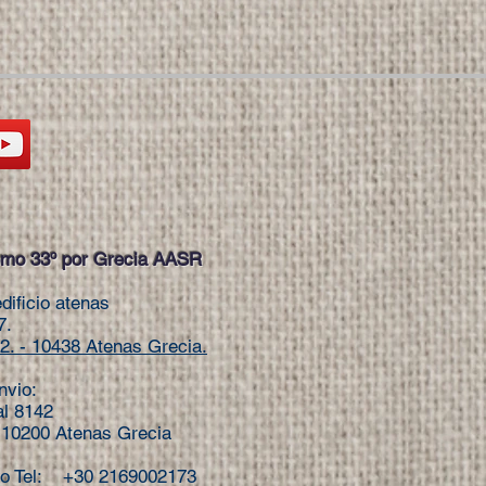
mo 33º por Grecia AASR
dificio atenas
7.
2.
- 10438 Atenas Grecia.
nvio:
al 8142
: 10200 Atenas Grecia
io Tel: +30 2169002173