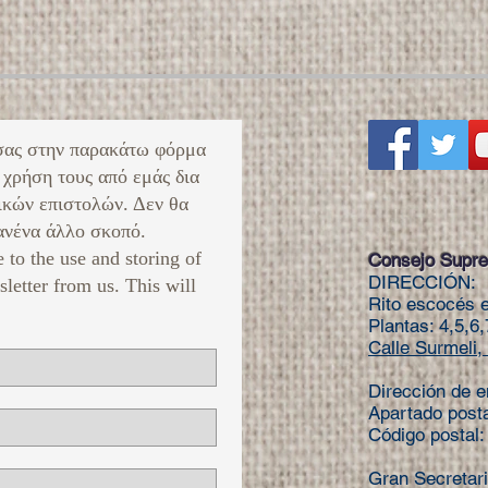
σας στην παρακάτω φόρμα
 χρήση τους από εμάς δια
ικών επιστολών. Δεν θα
νένα άλλο σκοπό. ​
e to the use and storing of
Consejo Supre
DIRECCIÓN:
sletter from us. This will
Rito escocés e
Plantas: 4,5,6,
Calle Surmeli, 
Dirección de e
Apartado post
Código postal
Gran Secretar