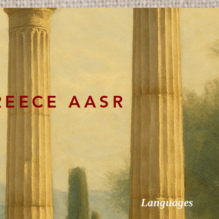
REECE AASR
Languages