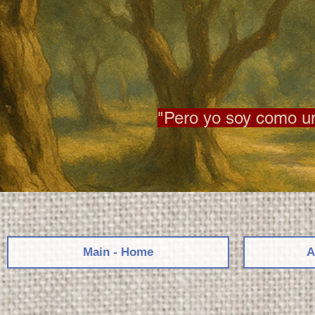
"Pero yo soy como un 
Main - Home
A