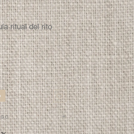
a ritual del rito
o
 G.C.