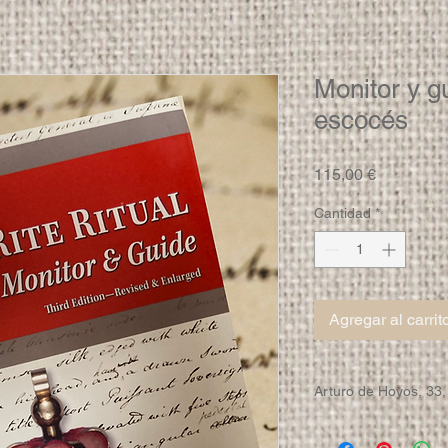
Monitor y guí
escocés
Precio
115,00 €
Cantidad
*
Agregar al carrit
Arturo de Hoyos, 33,