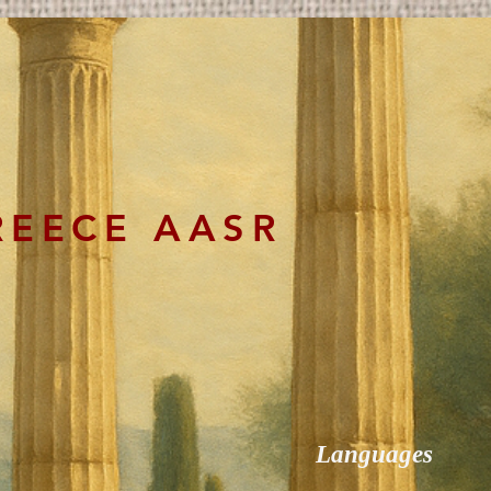
REECE AASR
Languages