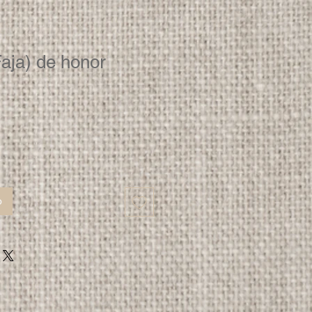
Faja) de honor
o