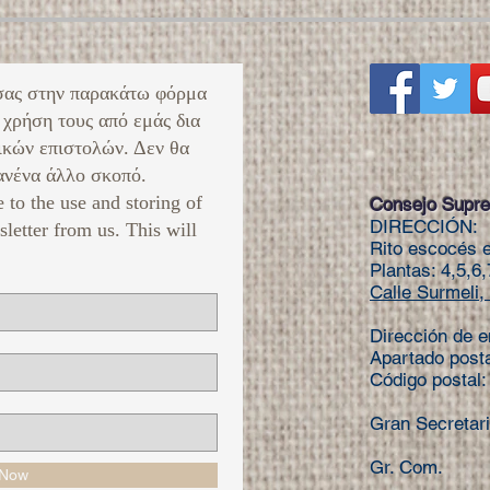
σας στην παρακάτω φόρμα
 χρήση τους από εμάς δια
ικών επιστολών. Δεν θα
νένα άλλο σκοπό. ​
e to the use and storing of
Consejo Supre
DIRECCIÓN:
sletter from us. This will
Rito escocés e
Plantas: 4,5,6,
Calle Surmeli, 
Dirección de e
Apartado post
Código postal
Gran Secretar
Gr. Com. Te
 Now