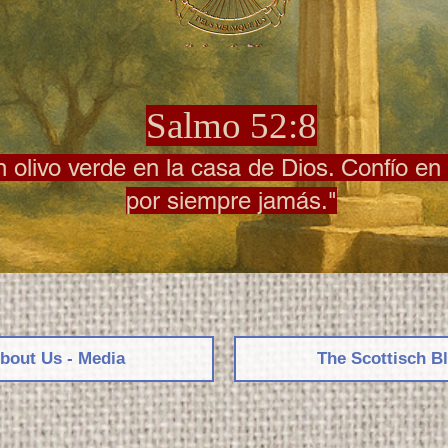
Salmo 52:8
olivo verde en la casa de Dios. Confío en 
por siempre jamás."
bout Us - Media
The Scottisch B