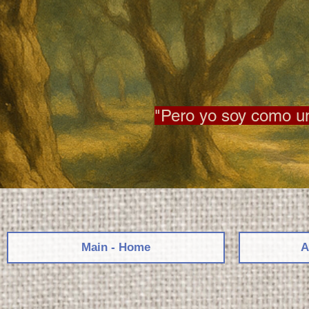
"Pero yo soy como un 
Main - Home
A