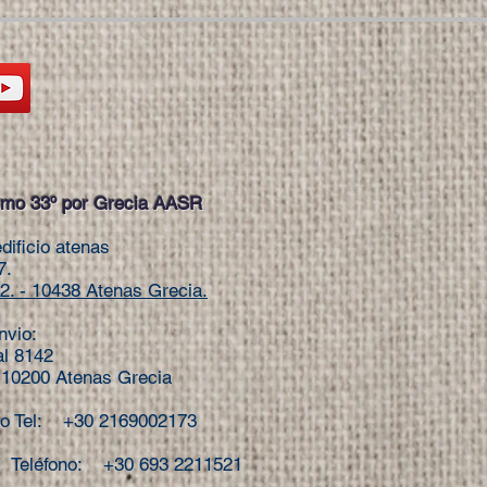
mo 33º por Grecia AASR
dificio atenas
7.
2.
- 10438 Atenas Grecia.
nvio:
al 8142
: 10200 Atenas Grecia
io Tel: +30 2169002173
léfono: +30 693 2211521