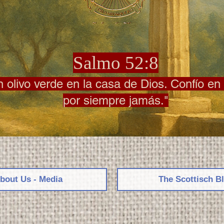
Salmo 52:8
olivo verde en la casa de Dios. Confío en 
por siempre jamás."
bout Us - Media
The Scottisch B