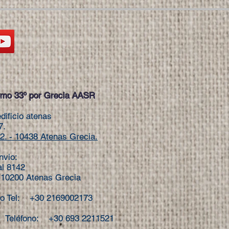
mo 33º por Grecia AASR
dificio atenas
7.
2.
- 10438 Atenas Grecia.
nvio:
al 8142
: 10200 Atenas Grecia
io Tel: +30 2169002173
léfono: +30 693 2211521