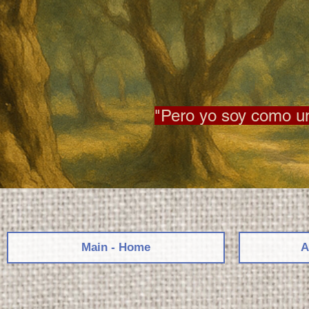
"Pero yo soy como un 
Main - Home
A