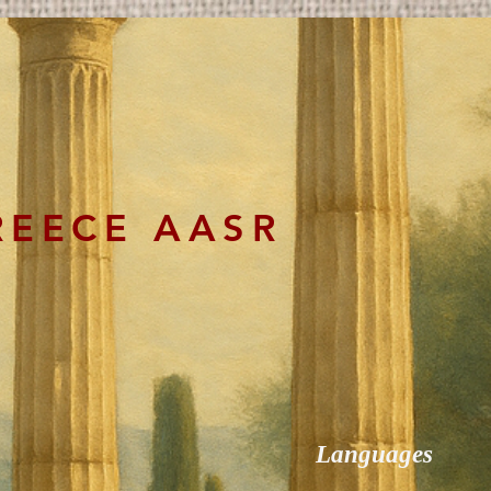
REECE AASR
Languages