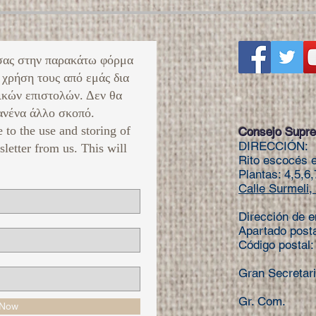
σας στην παρακάτω φόρμα
 χρήση τους από εμάς δια
ικών επιστολών. Δεν θα
νένα άλλο σκοπό. ​
e to the use and storing of
Consejo Supre
DIRECCIÓN:
sletter from us. This will
Rito escocés e
Plantas: 4,5,6,
Calle Surmeli, 
Dirección de e
Apartado post
Código postal
Gran Secretar
Gr. Com. Te
 Now