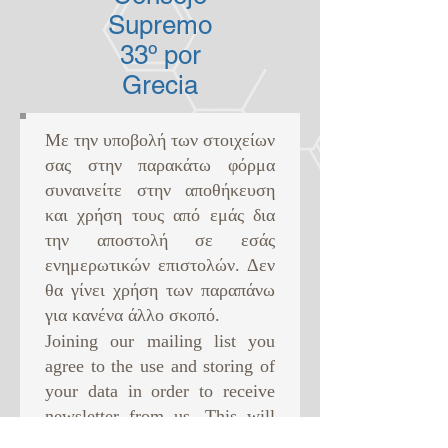
Supremo
33º por
Grecia
Με την υποβολή των στοιχείων
σας στην παρακάτω φόρμα
συναινείτε στην αποθήκευση
και χρήση τους από εμάς δια
την αποστολή σε εσάς
ενημερωτικών επιστολών. Δεν
θα γίνει χρήση των παραπάνω
για κανένα άλλο σκοπό. ​
Joining our mailing list you
agree to the use and storing of
your data in order to receive
newsletter from us. This will
be the only use of your data.