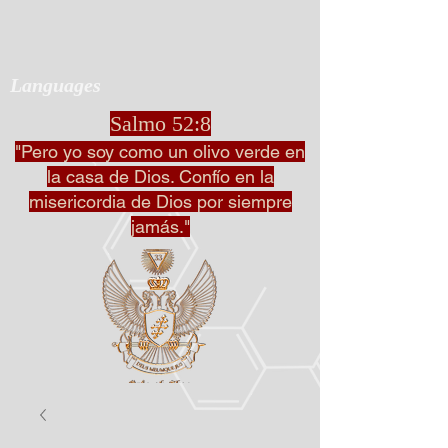
Languages
Salmo 52:8
"Pero yo soy como un olivo verde en
la casa de Dios. Confío en la
misericordia de Dios por siempre
jamás."