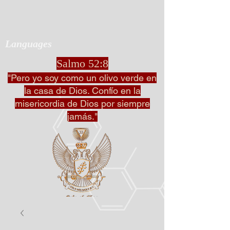
Languages
Salmo 52:8
"Pero yo soy como un olivo verde en
la casa de Dios. Confío en la
misericordia de Dios por siempre
jamás."