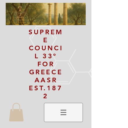
SUPREM
E
COUNCI
L 33º
FOR
GREECE
AASR
EST.187
2