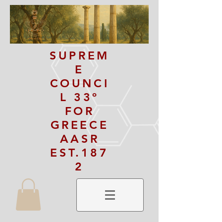
SUPREM
E
COUNCI
L 33º
FOR
GREECE
AASR
EST.187
2