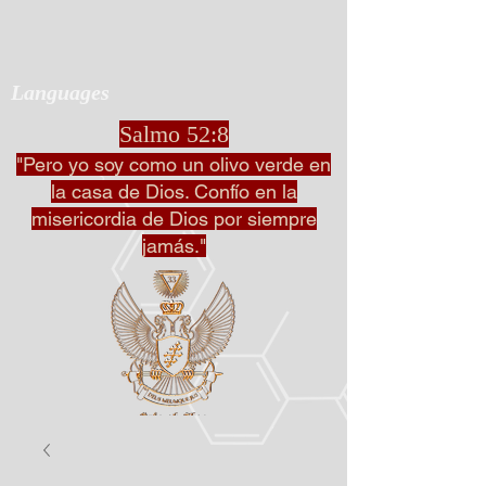
Languages
Salmo 52:8
"Pero yo soy como un olivo verde en
la casa de Dios. Confío en la
misericordia de Dios por siempre
jamás."