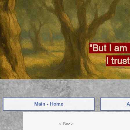
"But I am 
I trus
Main - Home
A
< Back