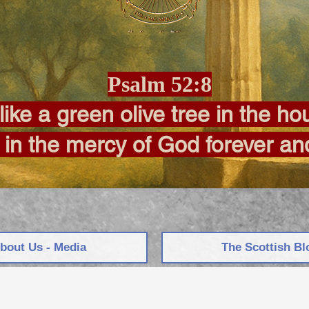
Psalm 52:8
like a green olive tree in the h
t in the mercy of God forever an
bout Us - Media
The Scottish Bl