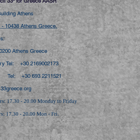
il 33º for Greece AASR
Building Athens
.
- 10438 Athens Greece.
s:
10200 Athens Greece
ary Tel: +30 2169002173
Tel: +30 693 2211521
33greece.org
rs: 17.30 - 20.00 Monday to Friday
rs: 17.30 - 20.00 Mon - Fri.