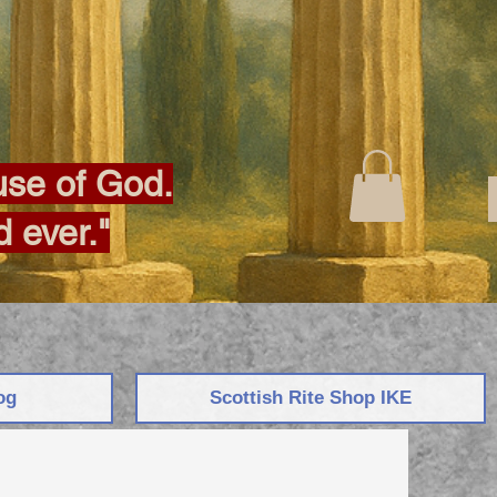
ouse of God.
d ever."
og
Scottish Rite Shop IKE