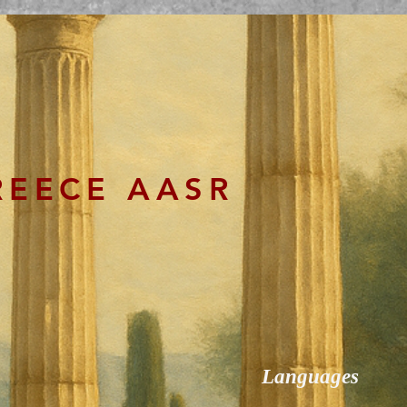
REECE AASR
Languages