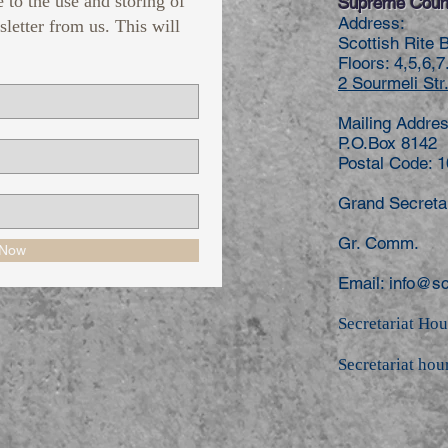
e to the use and storing of
Supreme Counc
Address:
sletter from us. This will
Scottish Rite 
Floors: 4,5,6,7
2 Sourmeli Str.
Mailing Addres
P.O.Box 8142
Postal Code: 
Grand Secret
Gr. Comm. 
 Now
Email:
info@sc
Secretariat Hou
Secretariat hou