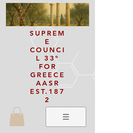
SUPREM
E
COUNCI
L 33º
FOR
GREECE
AASR
EST.187
2