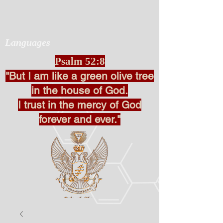
Languages
Psalm 52:8
"But I am like a green olive tree
in the house of God.
I trust in the mercy of God
forever and ever."