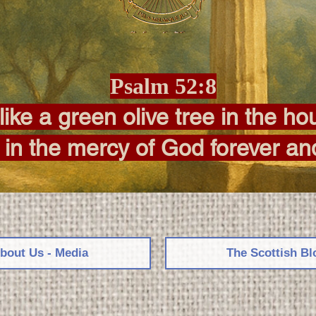
Psalm 52:8
like a green olive tree in the h
t in the mercy of God forever an
bout Us - Media
The Scottish Bl