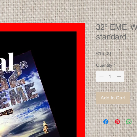
32° EME. W
standard
Price
€15.00
Quantity
*
Add to Cart