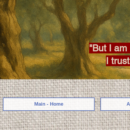
"But I am 
I trus
Main - Home
A