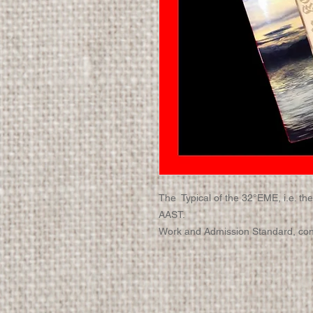
The Typical of the 32°EME, i.e. th
AAST.
Work and Admission Standard, conta