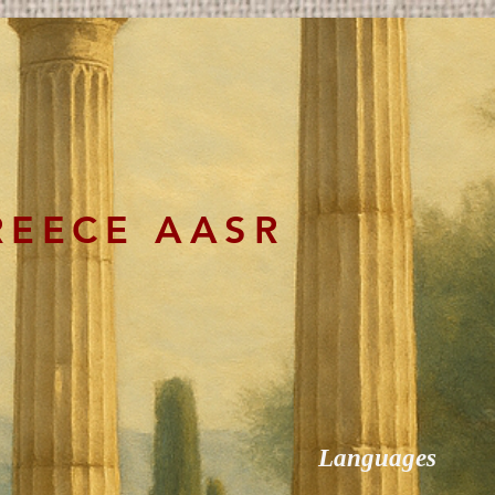
REECE AASR
Languages