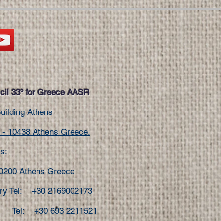
il 33º for Greece AASR
Building Athens
.
- 10438 Athens Greece.
s:
10200 Athens Greece
ary Tel: +30 2169002173
Tel: +30 693 2211521