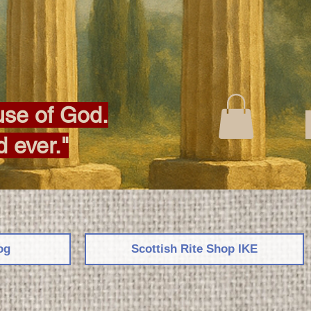
ouse of God.
d ever."
og
Scottish Rite Shop IKE