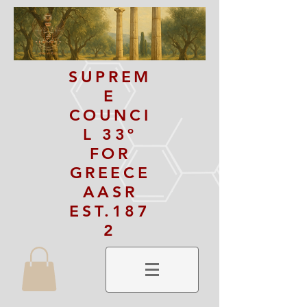
SUPREM
E
COUNCI
L 33º
FOR
GREECE
AASR
EST.187
2