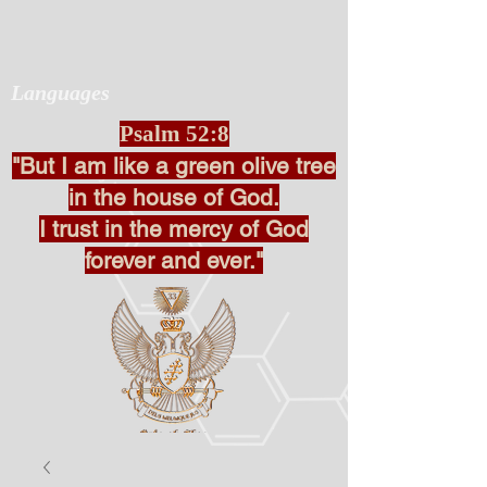
Languages
Psalm 52:8
"But I am like a green olive tree
in the house of God.
I trust in the mercy of God
forever and ever."