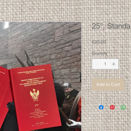
25°, Standa
Price
€25.00
Quantity
*
Add to Cart