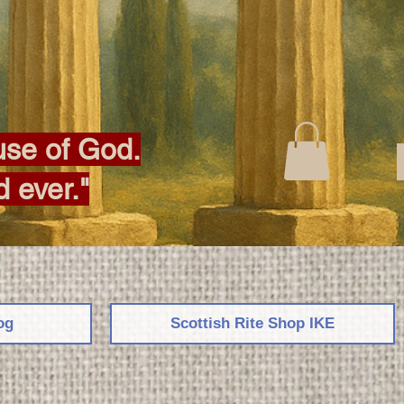
ouse of God.
d ever."
og
Scottish Rite Shop IKE