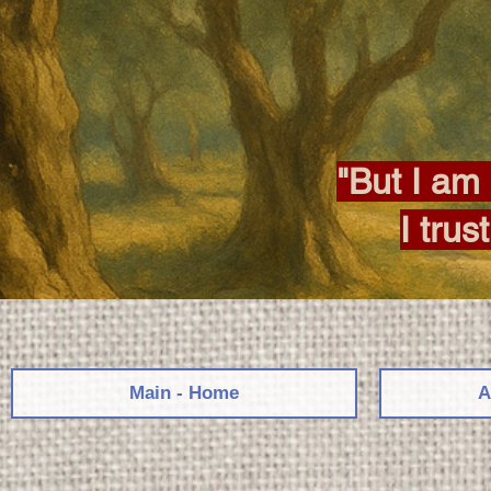
"But I am 
I trus
Main - Home
A