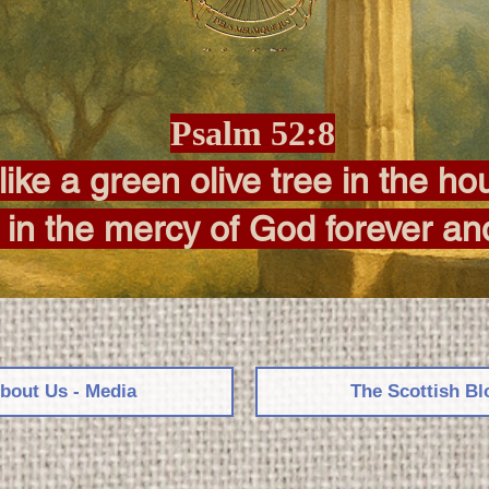
Psalm 52:8
like a green olive tree in the h
t in the mercy of God forever an
bout Us - Media
The Scottish Bl