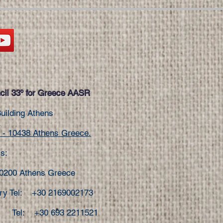
il 33º for Greece AASR
Building Athens
.
- 10438 Athens Greece.
s:
10200 Athens Greece
ary Tel: +30 2169002173
Tel: +30 693 2211521