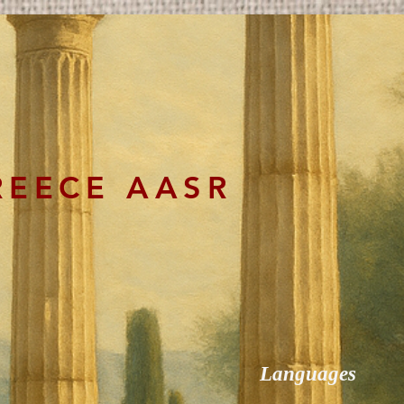
REECE AASR
Languages