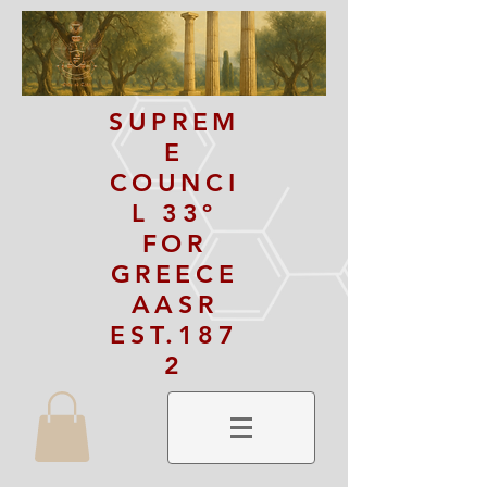
SUPREM
E
COUNCI
L 33º
FOR
GREECE
AASR
EST.187
2