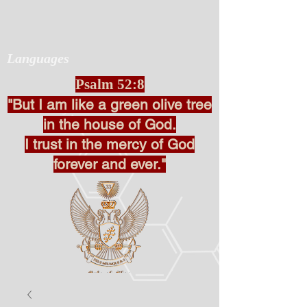
Languages
Psalm 52:8
"But I am like a green olive tree
in the house of God.
I trust in the mercy of God
forever and ever."