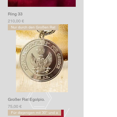
Ring 33
Preis
210,00 €
Nur durch den Großen Rat
Großer Rat Egolpio.
Preis
75,00 €
Für diejenigen mit 30° und a