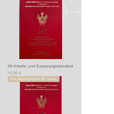
29 Arbeits- und Zulassungsstandard
Preis
15,00 €
Für diejenigen mit 28° und a