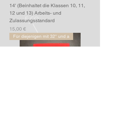
14' (Beinhaltet die Klassen 10, 11,
12 und 13) Arbeits- und
Zulassungsstandard
Preis
15,00 €
Für diejenigen mit 32° und a
9' (die Noten 5,6,7,8 sind enthalten)
Arbeits- und Zulassungsstandard
Preis
15,00 €