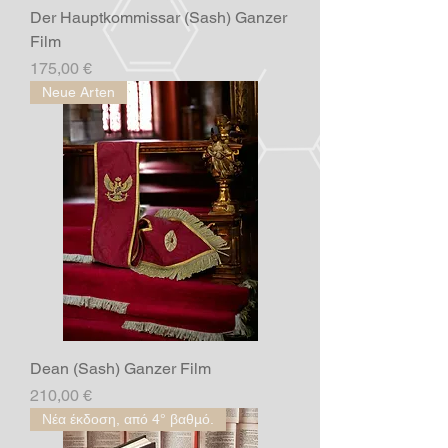
Der Hauptkommissar (Sash) Ganzer
Film
Preis
175,00 €
Neue Arten
Dean (Sash) Ganzer Film
Preis
210,00 €
Νέα έκδοση, από 4° βαθμό.