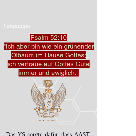
Languages
Psalm 52:10
"Ich aber bin wie ein grünender
Ölbaum im Hause Gottes;
ich vertraue auf Gottes Güte
immer und ewiglich."
Das YS sorgte dafür, dass AAST-