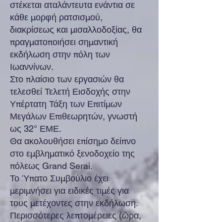
στέκεται αταλάντευτα ενάντια σε
κάθε μορφή ρατσισμού,
διακρίσεως και μισαλλοδοξίας, θα
πραγματοποιήσει σημαντική
εκδήλωση στην πόλη των
Ιωαννίνων.
Στο πλαίσιο των εργασιών θα
τελεσθεί Τελετή Εισδοχής στην
Υπέρτατη Τάξη των Επιτίμων
Μεγάλων Επιθεωρητών, γνωστή
ως 32° ΕΜΕ.
Θα ακολουθήσει επίσημο δείπνο
στο εμβληματικό ξενοδοχείο της
πόλεως Grand Serai.
Το Ύπατο Συμβούλιο έχει
μεριμνήσει για ειδικές τιμές για
τους μετέχοντες στην εκδήλωση.
Περισσότερες λεπτομέρειες (ώρα,