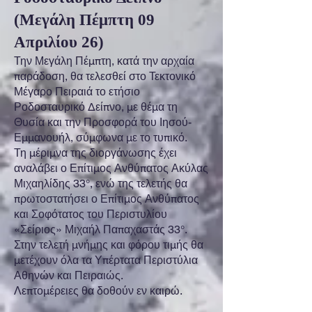
(Μεγάλη Πέμπτη 09
Απριλίου 26)
Την Μεγάλη Πέμπτη, κατά την αρχαία
παράδοση, θα τελεσθεί στο Τεκτονικό
Μέγαρο Πειραιά το ετήσιο
Ροδοσταυρικό Δείπνο, με θέμα τη
Θυσία και την Προσφορά του Ιησού-
Εμμανουήλ, σύμφωνα με το τυπικό.
Τη μέριμνα της διοργάνωσης έχει
αναλάβει ο Επίτιμος Ανθύπατος Ακύλας
Μιχαηλίδης 33°, ενώ της τελετής θα
πρωτοστατήσει ο Επίτιμος Ανθύπατος
και Σοφότατος του Περιστυλίου
«Σείριος» Μιχαήλ Παπαχαστάς 33°.
Στην τελετή μνήμης και φόρου τιμής θα
μετέχουν όλα τα Υπέρτατα Περιστύλια
Αθηνών και Πειραιώς.
Λεπτομέρειες θα δοθούν εν καιρώ.