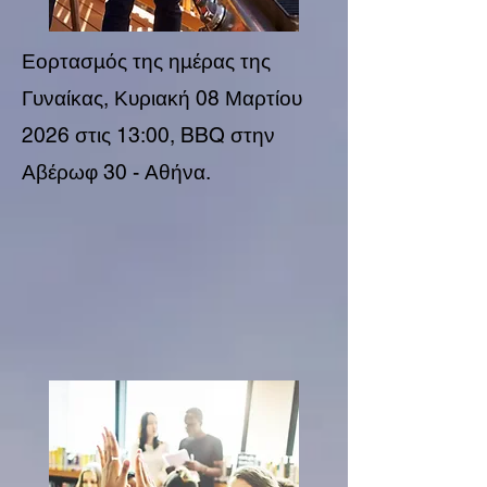
Εορτασμός της ημέρας της
Γυναίκας, Κυριακή 08 Μαρτίου
2026 στις 13:00, BBQ στην
Αβέρωφ 30 - Αθήνα.