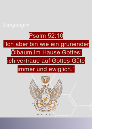
Languages
Psalm 52:10
"Ich aber bin wie ein grünender
Ölbaum im Hause Gottes;
ich vertraue auf Gottes Güte
immer und ewiglich."