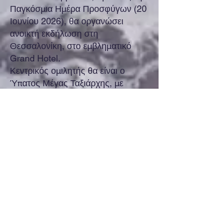
Παγκόσμια Ημέρα Προσφύγων (20
Ιουνίου 2026), θα οργανώσει
ανοικτή εκδήλωση στη
Θεσσαλονίκη, στο εμβληματικό
Grand Hotel.
Κεντρικός ομιλητής θα είναι ο
Ύπατος Μέγας Ταξιάρχης, με
μήνυμα ανθρωπισμού,
αλληλεγγύης και έμπρακτου
σεβασμού προς τον άνθρωπο που
δοκιμάζεται και αναζητά ασφάλεια
και αξιοπρέπεια.
Μετά το πέρας της ομιλίας, θα
ακολουθήσει δείπνο στον ίδιο
χώρο.
Οι λεπτομέρειες του προγράμματος
θα ανακοινωθούν εν καιρώ.