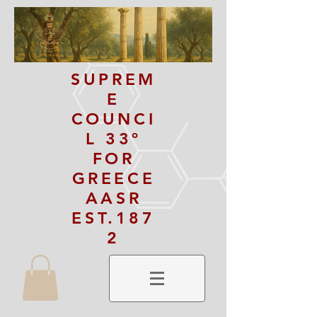
SUPREM
E
COUNCI
L 33º
FOR
GREECE
AASR
EST.187
2