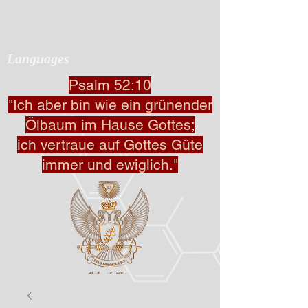
Languages
Psalm 52:10
"Ich aber bin wie ein grünender
Ölbaum im Hause Gottes;
ich vertraue auf Gottes Güte
immer und ewiglich."