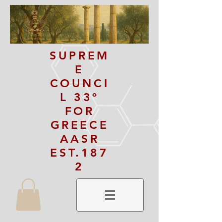
SUPREM
E
COUNCI
L 33º
FOR
GREECE
AASR
EST.187
2