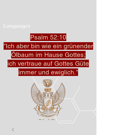
Languages
Psalm 52:10
"Ich aber bin wie ein grünender
Ölbaum im Hause Gottes;
ich vertraue auf Gottes Güte
immer und ewiglich."