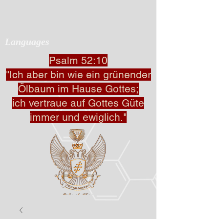
Languages
Psalm 52:10
"Ich aber bin wie ein grünender
Ölbaum im Hause Gottes;
ich vertraue auf Gottes Güte
immer und ewiglich."