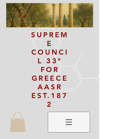
SUPREM
E
COUNCI
L 33º
FOR
GREECE
AASR
EST.187
2