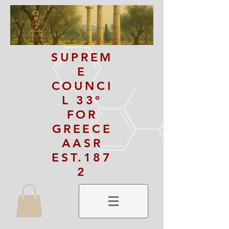
SUPREM
E
COUNCI
L 33º
FOR
GREECE
AASR
EST.187
2