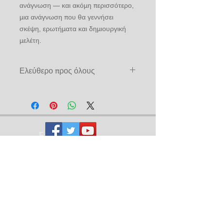
ανάγνωση — και ακόμη περισσότερο,
μια ανάγνωση που θα γεννήσει
σκέψη, ερωτήματα και δημιουργική
μελέτη.
Ελεύθερο προς όλους
Προς πώληση και σε μη μέλη
Oberster
Rat 33° für
Griechenlan
d