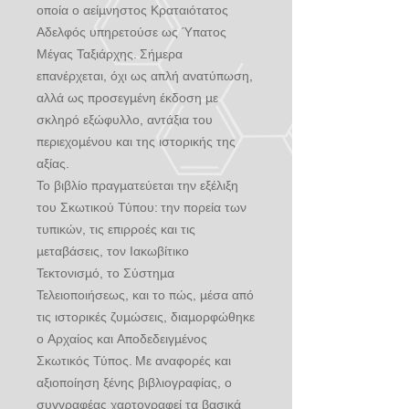
οποία ο αείμνηστος Κραταιότατος
Αδελφός υπηρετούσε ως Ύπατος
Μέγας Ταξιάρχης. Σήμερα
επανέρχεται, όχι ως απλή ανατύπωση,
αλλά ως προσεγμένη έκδοση με
σκληρό εξώφυλλο, αντάξια του
περιεχομένου και της ιστορικής της
αξίας.
Το βιβλίο πραγματεύεται την εξέλιξη
του Σκωτικού Τύπου: την πορεία των
τυπικών, τις επιρροές και τις
μεταβάσεις, τον Ιακωβίτικο
Τεκτονισμό, το Σύστημα
Τελειοποιήσεως, και το πώς, μέσα από
τις ιστορικές ζυμώσεις, διαμορφώθηκε
ο Αρχαίος και Αποδεδειγμένος
Σκωτικός Τύπος. Με αναφορές και
αξιοποίηση ξένης βιβλιογραφίας, ο
συγγραφέας χαρτογραφεί τα βασικά