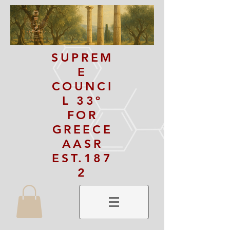
SUPREM
E
COUNCI
L 33º
FOR
GREECE
AASR
EST.187
2