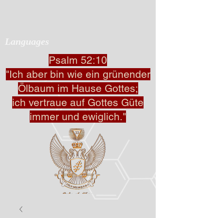
Languages
Psalm 52:10
"Ich aber bin wie ein grünender
Ölbaum im Hause Gottes;
ich vertraue auf Gottes Güte
immer und ewiglich."