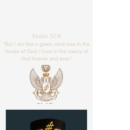
Languages
Psalm 52:8
"But I am like a green olive tree in the
house of God; I trust in the mercy of
God forever and ever."