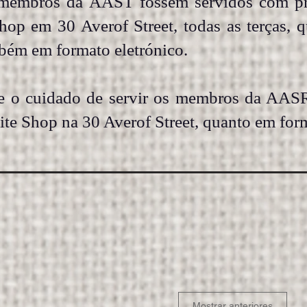
membros da AAST fossem servidos com pro
Shop em 30 Averof Street, todas as terças, q
bém em formato eletrónico.
 o cuidado de servir os membros da AASR
Rite Shop na 30 Averof Street, quanto em for
Mostrar anteriores