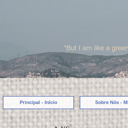
"But I am like a green
Principal - Início
Sobre Nós - M