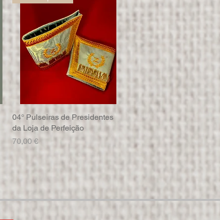
04° Pulseiras de Presidentes
Visualização rápida
da Loja de Perfeição
Preço
70,00 €