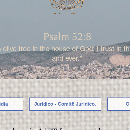
Psalm 52:8
 olive tree in the house of God; I trust in 
and ever."
ídia
Jurídico - Comitê Jurídico.
O