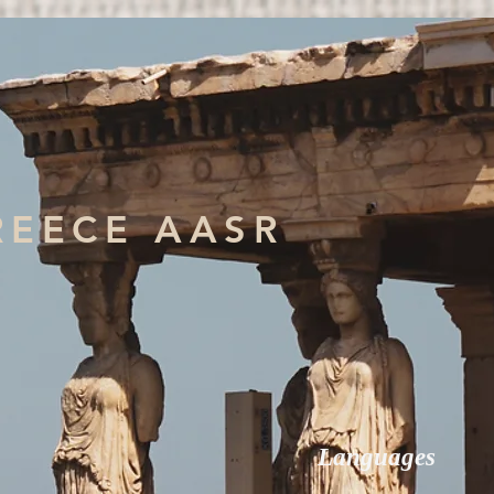
REECE AASR
Languages