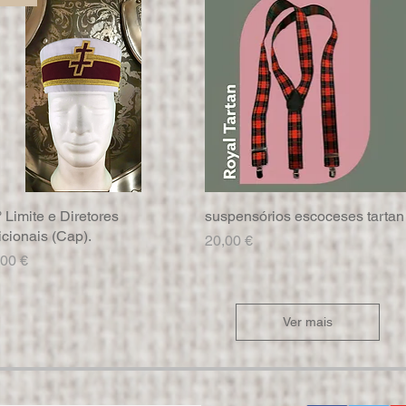
 Limite e Diretores
Visualização rápida
suspensórios escoceses tartan
Visualização rápida
cionais (Cap).
Preço
20,00 €
eço
,00 €
Ver mais