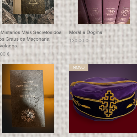
 Mistérios Mais Secretos dos
Visualização rápida
Moral e Dogma
Visualização rápida
tos Graus da Maçonaria
Preço
130,00 €
velados
eço
,00 €
NOVO