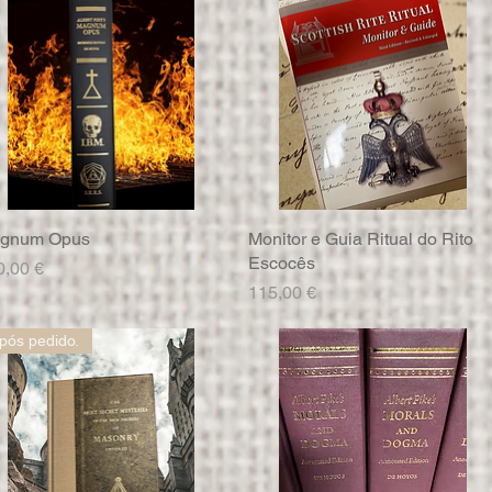
gnum Opus
Visualização rápida
Monitor e Guia Ritual do Rito
Visualização rápida
Escocês
eço
0,00 €
Preço
115,00 €
pós pedido.