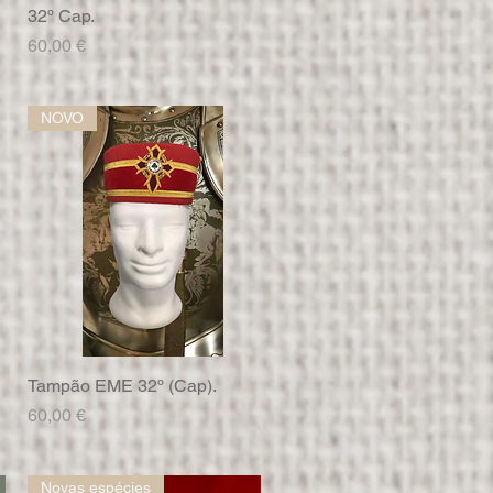
32º Cap.
Visualização rápida
Preço
60,00 €
NOVO
Tampão EME 32º (Cap).
Visualização rápida
Preço
60,00 €
Novas espécies