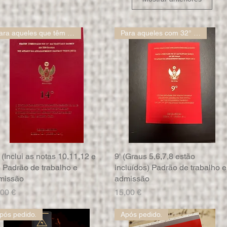
Para aqueles que têm o 14º e um
Para aqueles com 32° e um
 (Inclui as notas 10,11,12 e
Visualização rápida
9' (Graus 5,6,7,8 estão
Visualização rápida
) Padrão de trabalho e
incluídos) Padrão de trabalho e
missão
admissão
eço
Preço
,00 €
15,00 €
pós pedido.
Após pedido.