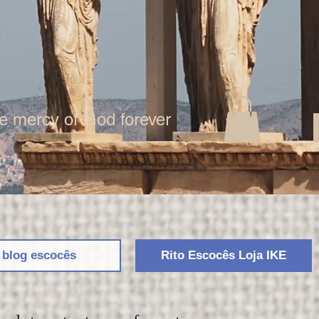
the mercy of God forever
 blog escocês
Rito Escocês Loja IKE