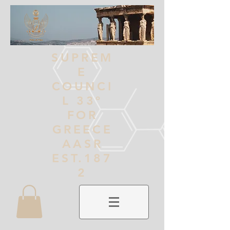
SUPREM
E
COUNCI
L 33º
FOR
GREECE
AASR
EST.187
2