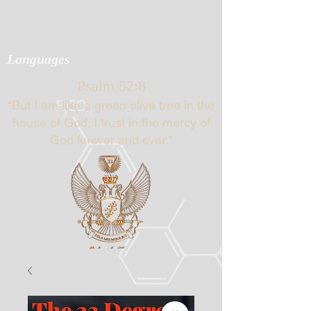
Languages
Psalm 52:8
"But I am like a green olive tree in the
house of God; I trust in the mercy of
God forever and ever."