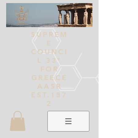
SUPREM
E
COUNCI
L 33º
FOR
GREECE
AASR
EST.187
2