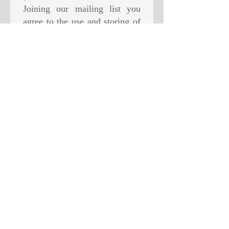
Joining our mailing list you
agree to the use and storing of
your data in order to receive
newsletter from us. This will
be the only use of your data.
Subscribe Now
© 2015 por SR