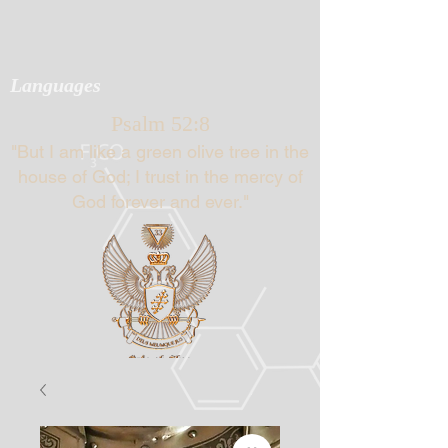
Languages
Psalm 52:8
"But I am like a green olive tree in the
house of God; I trust in the mercy of
God forever and ever."