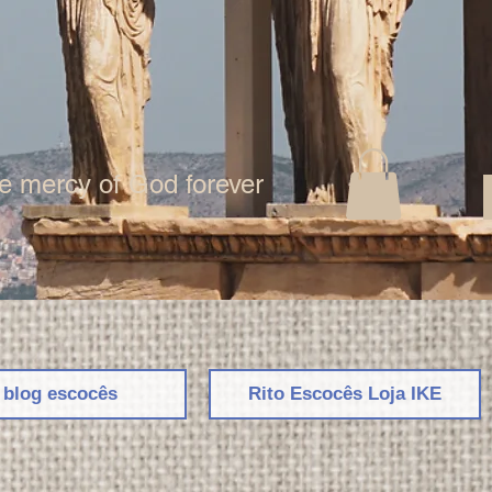
the mercy of God forever
 blog escocês
Rito Escocês Loja IKE