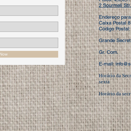
2 Sourmeli Str.
Endereço para
Caixa Postal 
Código Postal
Grande Secret
Gr. Com. T
 Now
E-mail:
info@s
Horário da Sec
sexta
Horário da secr