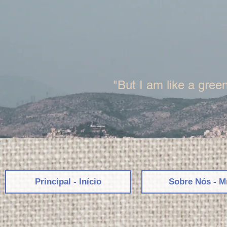
"But I am like a green
Principal - Início
Sobre Nós - M