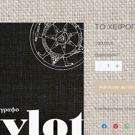
ΤΟ ΧΕΙΡΟ
Preço
180,00 €
Quantidade
*
Adicionar ao car
Ελεύθερο προς όλου
Προς πώληση και σε 