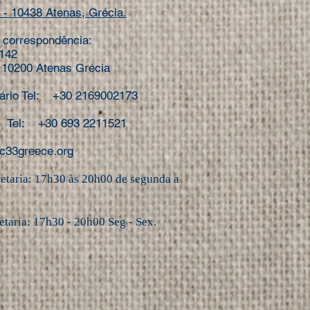
- 10438 Atenas, Grécia.
 correspondência:
8142
: 10200 Atenas Grécia
ário Tel: +30 2169002173
el: +30 693 2211521
c33greece.org
retaria: 17h30 às 20h00 de segunda a
etaria: 17h30 - 20h00 Seg - Sex.