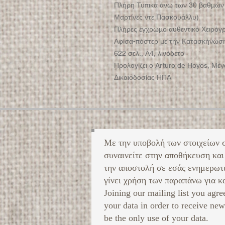
Πλήρη Τυπικά άνω των 30 βαθμών 
Μαρτίνες ντε Πασκουάλλυ)
Πλήρες έγχρωμο αυθεντικό Χειρόγ
Αφίσα-πόστερ με την Κατασκήνωση
622 σελ., Α4, λινόδετο
Προλογίζει ο Arturo de Hoyos, Μέ
Δικαιοδοσίας ΗΠΑ
Με την υποβολή των στοιχείων 
συναινείτε στην αποθήκευση και
την αποστολή σε εσάς ενημερωτ
γίνει χρήση των παραπάνω για κα
Joining our mailing list you agre
your data in order to receive new
be the only use of your data.