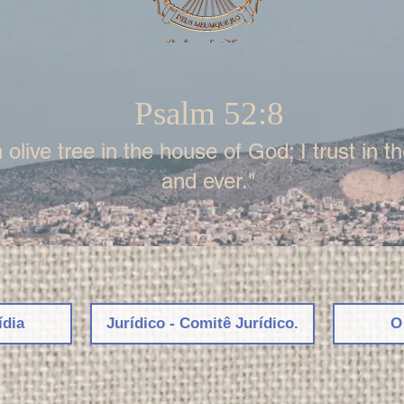
Psalm 52:8
 olive tree in the house of God; I trust in 
and ever."
ídia
Jurídico - Comitê Jurídico.
O