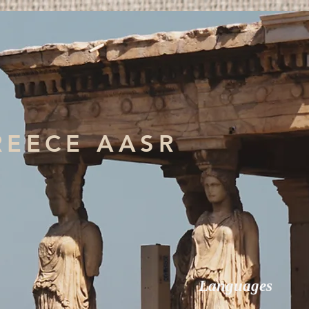
REECE AASR
Languages