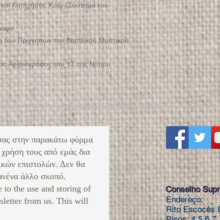
και Κατηχήσεις Κοέν (Σύστημα του
ραφο
 των Πριγκήπων του Βασιλικού Μυστικού
γας Αρχειογράφος του ΥΣ της Νοτίου
σας στην παρακάτω φόρμα
 χρήση τους από εμάς δια
ικών επιστολών. Δεν θα
νένα άλλο σκοπό. ​
e to the use and storing of
Conselho Supr
Endereço:
sletter from us. This will
Rito Escocês E
Pisos: 4,5,6,7.