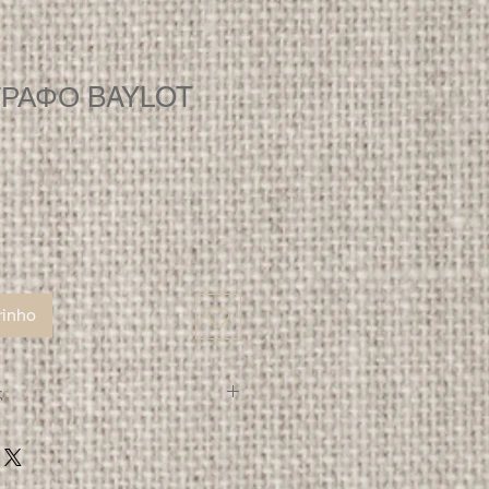
ΓΡΑΦΟ BAYLOT
rinho
ς
μη μέλη