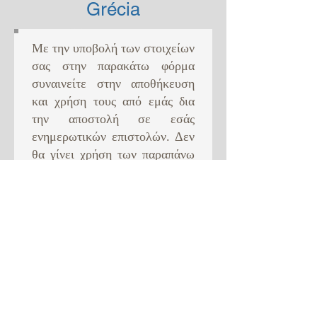
Grécia
Με την υποβολή των στοιχείων
σας στην παρακάτω φόρμα
συναινείτε στην αποθήκευση
και χρήση τους από εμάς δια
την αποστολή σε εσάς
ενημερωτικών επιστολών. Δεν
θα γίνει χρήση των παραπάνω
για κανένα άλλο σκοπό. ​
Joining our mailing list you
agree to the use and storing of
your data in order to receive
newsletter from us. This will
be the only use of your data.