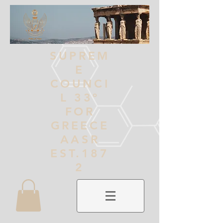
SUPREM
E
COUNCI
L 33º
FOR
GREECE
AASR
EST.187
2