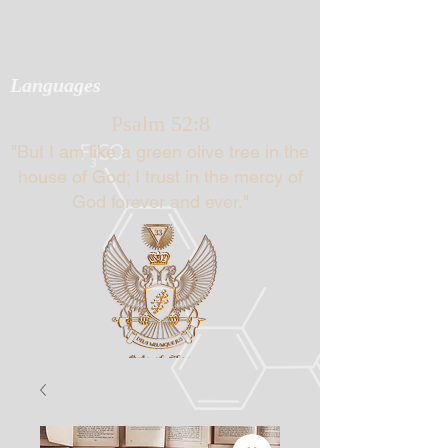
Languages
Psalm 52:8
"But I am like a green olive tree in the
house of God; I trust in the mercy of
God forever and ever."