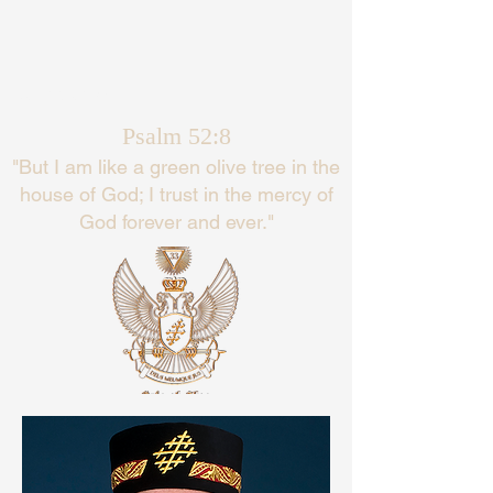
Languages
Psalm 52:8
"But I am like a green olive tree in the
house of God; I trust in the mercy of
God forever and ever."