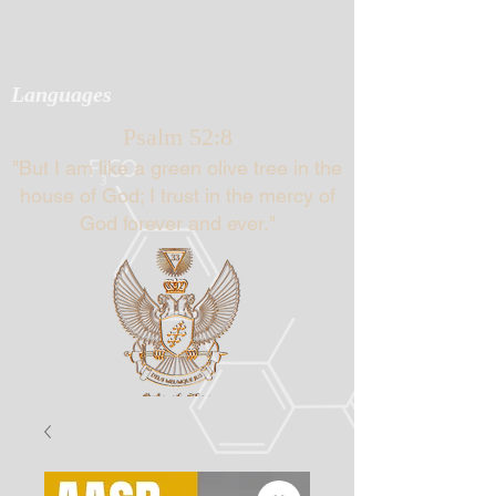
Languages
Psalm 52:8
"But I am like a green olive tree in the
house of God; I trust in the mercy of
God forever and ever."