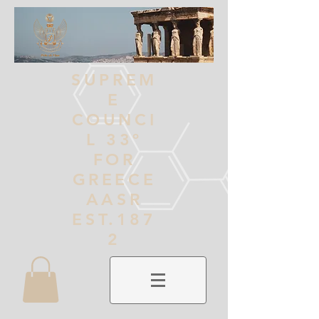
SUPREM
E
COUNCI
L 33º
FOR
GREECE
AASR
EST.187
2