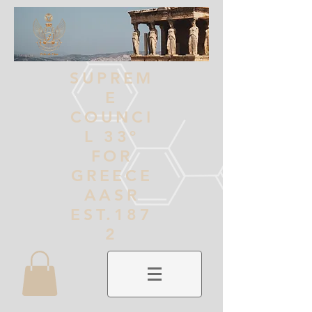
SUPREM
E
COUNCI
L 33º
FOR
GREECE
AASR
EST.187
2