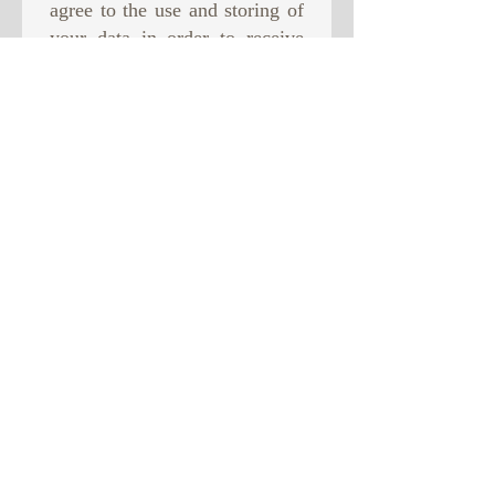
agree to the use and storing of
your data in order to receive
newsletter from us. This will
be the only use of your data.
Subscribe Now
© 2015 di SR
HERALD GRECIA