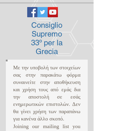
Consiglio
Supremo
33º per la
Grecia
Με την υποβολή των στοιχείων
σας στην παρακάτω φόρμα
συναινείτε στην αποθήκευση
και χρήση τους από εμάς δια
την αποστολή σε εσάς
ενημερωτικών επιστολών. Δεν
θα γίνει χρήση των παραπάνω
για κανένα άλλο σκοπό. ​
Joining our mailing list you