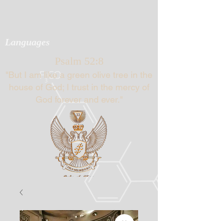
Languages
Psalm 52:8
"But I am like a green olive tree in the
house of God; I trust in the mercy of
God forever and ever."