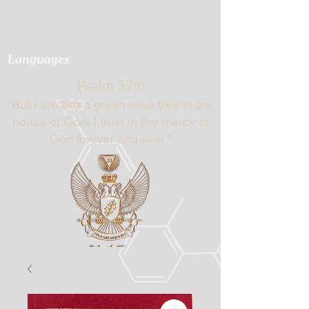
Languages
Psalm 52:8
"But I am like a green olive tree in the
house of God; I trust in the mercy of
God forever and ever."