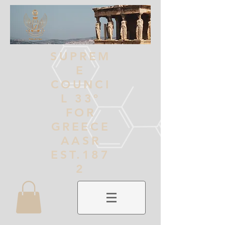
SUPREM
E
COUNCI
L 33º
FOR
GREECE
AASR
EST.187
2