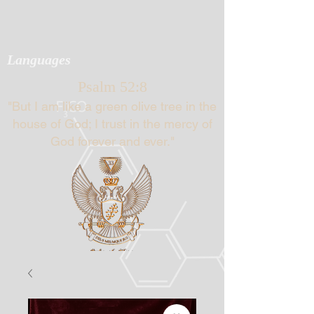
Languages
Psalm 52:8
"But I am like a green olive tree in the
house of God; I trust in the mercy of
God forever and ever."