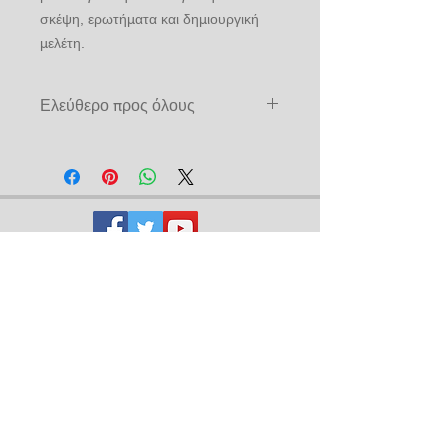
σκέψη, ερωτήματα και δημιουργική
μελέτη.
Ελεύθερο προς όλους
Προς πώληση και σε μη μέλη
Consiglio
Supremo
33º per la
Grecia
Με την υποβολή των στοιχείων
σας στην παρακάτω φόρμα