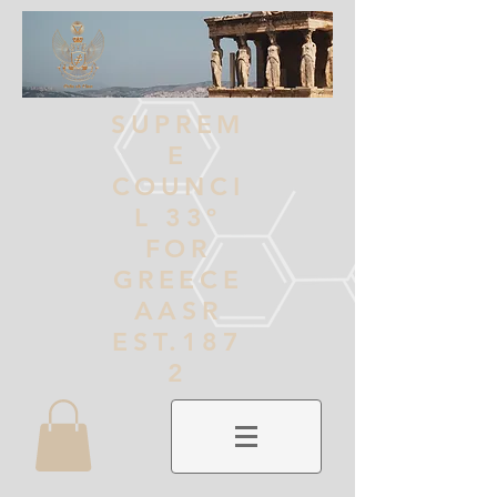
SUPREM
E
COUNCI
L 33º
FOR
GREECE
AASR
EST.187
2