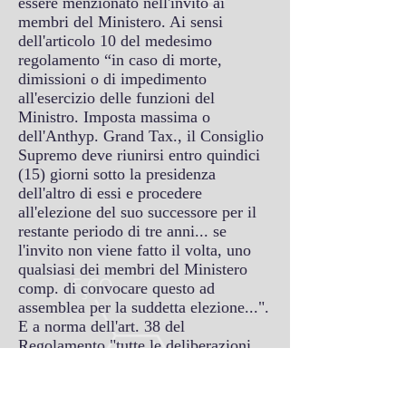
essere menzionato nell'invito ai
membri del Ministero. Ai sensi
dell'articolo 10 del medesimo
regolamento “in caso di morte,
dimissioni o di impedimento
all'esercizio delle funzioni del
Ministro. Imposta massima o
dell'Anthyp. Grand Tax., il Consiglio
Supremo deve riunirsi entro quindici
(15) giorni sotto la presidenza
dell'altro di essi e procedere
all'elezione del suo successore per il
restante periodo di tre anni... se
l'invito non viene fatto il volta, uno
qualsiasi dei membri del Ministero
comp. di convocare questo ad
assemblea per la suddetta elezione...".
E a norma dell'art. 38 del
Regolamento "tutte le deliberazioni
del Min. comp. adottata con voto
palese. Allo stesso modo, viene
effettuata l'elezione dei suoi