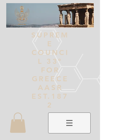
SUPREM
E
COUNCI
L 33º
FOR
GREECE
AASR
EST.187
2