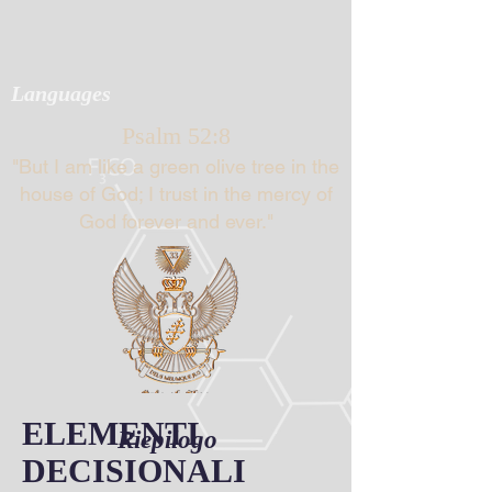
Languages
Psalm 52:8
"But I am like a green olive tree in the
house of God; I trust in the mercy of
God forever and ever."
ELEMENTI
Riepilogo
DECISIONALI